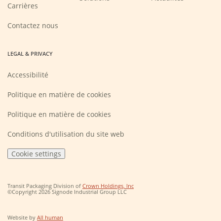
(Opens
Carrières
in
a
new
Contactez nous
window)
LEGAL & PRIVACY
Accessibilité
Politique en matière de cookies
Politique en matière de cookies
Conditions d'utilisation du site web
Cookie settings
(Opens
Transit Packaging Division of
Crown Holdings, Inc
in
©Copyright 2026 Signode Industrial Group LLC
a
new
window)
(Opens
Website by
All human