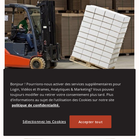
Feuilles antidérapantes
Bonjour ! Pourrions-nous activer des services supplémentaires pour
Login, Vidéos et Iframes, Analytiques & Marketing? Vous pouvez
Stabilisez vos produits et réduisez les mouvements
toujours modifier ou retirer votre consentement plus tard. Plus
entre les couches empilées lors de l'expédition et de la
d'informations au sujet de l'utilisation des Cookies sur notre site
politique de confidentialité.
manutention.
Voir plus
Sélectionnez les Cookies
Accepter tout