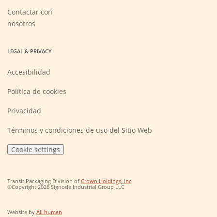
a
new
Contactar con
window)
nosotros
LEGAL & PRIVACY
Accesibilidad
Política de cookies
Privacidad
Términos y condiciones de uso del Sitio Web
Cookie settings
(Opens
Transit Packaging Division of
Crown Holdings, Inc
in
©Copyright 2026 Signode Industrial Group LLC
a
new
window)
(Opens
Website by
All human