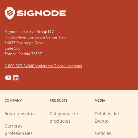
Signode Industrial Group LLC
Hidden River Corporate Center Two
14025 Riveredge Drive
Suite 500
Tampa, Florida 33637
1-800-323-2464
Contáctenos
Global Locations
(Opens
(Opens
(Opens
(Opens
in
in
in
in
a
a
a
a
COMPANY
PRODUCTS
MEDIA
new
new
new
new
window)
window)
window)
window)
Sobre nosotros
Categorías de
Detalles del
productos
Evento
Carreras
(Opens
profesionales
Noticias
in