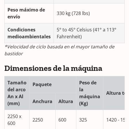
Peso máximo de
330 kg (728 lbs)
envío
Condiciones
5° to 45° Celsius (41° a 113°
medioambientales
Fahrenheit)
*Velocidad de ciclo basada en el mayor tamaño de
bastidor
Dimensiones de la máquina
Tamaño
Peso de
Paquete
del arco
la
Altura
tot
An x Al
máquina
Anchura
Altura
(mm)
(Kg)
2250 x
2250
600
325
1420 - 150
600