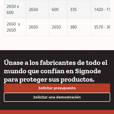
2650 x
2650
600
335
1420 - 150
600
2650 x
2650
2650
380
3570 - 365
2650
Únase a los fabricantes de todo el
mundo que confían en Signode
para proteger sus productos.
Solicitar presupuesto
Solicitar una demostración
YouTube
LinkedIn