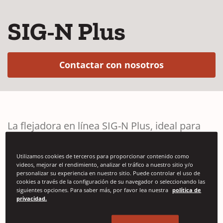
SIG-N Plus
(Opens in a 
Contactar con nosotros
La flejadora en línea SIG-N Plus, ideal para
productos anchos y altos, incluidas las cajas
Gaylord, ofrece una gran velocidad de flejado
Utilizamos cookies de terceros para proporcionar contenido como
videos, mejorar el rendimiento, analizar el tráfico a nuestro sitio y/o
y una flexibilidad sin igual para la industria
personalizar su experiencia en nuestro sitio. Puede controlar el uso de
del cartón ondulado.
cookies a través de la configuración de su navegador o seleccionando las
siguientes opciones. Para saber más, por favor lea nuestra
política de
privacidad.