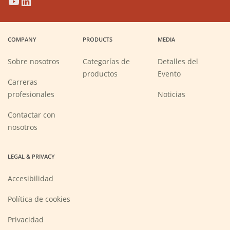
(Opens
(Opens
(Opens
(Opens
in
in
in
in
a
a
a
a
COMPANY
PRODUCTS
MEDIA
new
new
new
new
window)
window)
window)
window)
Sobre nosotros
Categorías de
Detalles del
productos
Evento
Carreras
(Opens
profesionales
Noticias
in
a
new
Contactar con
window)
nosotros
LEGAL & PRIVACY
Accesibilidad
Política de cookies
Privacidad