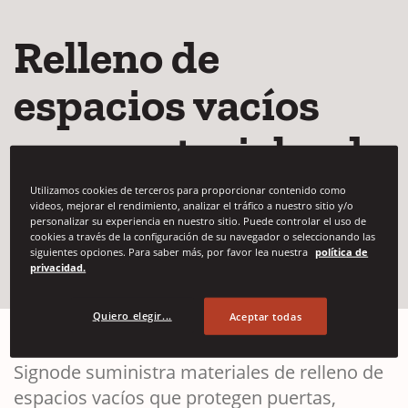
Relleno de
espacios vacíos
para materiales de
construcción
Utilizamos cookies de terceros para proporcionar contenido como
videos, mejorar el rendimiento, analizar el tráfico a nuestro sitio y/o
personalizar su experiencia en nuestro sitio. Puede controlar el uso de
cookies a través de la configuración de su navegador o seleccionando las
siguientes opciones. Para saber más, por favor lea nuestra
política de
(Opens in a 
Contactar con nosotros
privacidad.
Quiero elegir...
Aceptar todas
Signode suministra materiales de relleno de
espacios vacíos que protegen puertas,