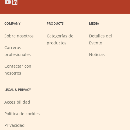
(Opens
(Opens
(Opens
(Opens
in
in
in
in
a
a
a
a
COMPANY
PRODUCTS
MEDIA
new
new
new
new
window)
window)
window)
window)
Sobre nosotros
Categorías de
Detalles del
productos
Evento
Carreras
(Opens
profesionales
Noticias
in
a
new
Contactar con
window)
nosotros
LEGAL & PRIVACY
Accesibilidad
Política de cookies
Privacidad