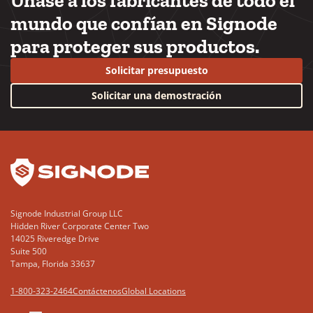
Únase a los fabricantes de todo el
mundo que confían en Signode
para proteger sus productos.
Solicitar presupuesto
Solicitar una demostración
YouTube
LinkedIn
Signode Industrial Group LLC
Hidden River Corporate Center Two
14025 Riveredge Drive
Suite 500
Tampa, Florida 33637
1-800-323-2464
Contáctenos
Global Locations