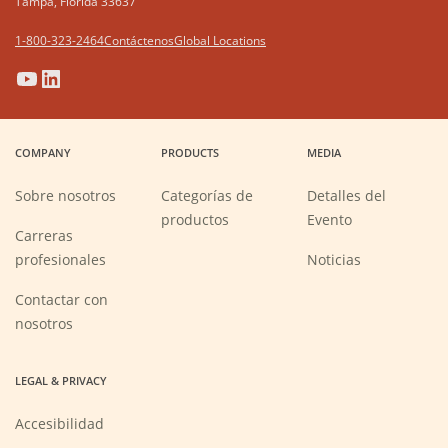
Tampa, Florida 33637
1-800-323-2464
Contáctenos
Global Locations
(Opens
(Opens
(Opens
(Opens
in
in
in
in
a
a
a
a
COMPANY
PRODUCTS
MEDIA
new
new
new
new
window)
window)
window)
window)
Sobre nosotros
Categorías de
Detalles del
productos
Evento
Carreras
(Opens
profesionales
Noticias
in
a
new
Contactar con
window)
nosotros
LEGAL & PRIVACY
Accesibilidad