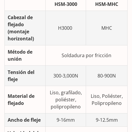
HSM-30
0
0
HSM-MHC
Cabezal de
flejado
H3000
MHC
(montaje
horizontal)
Método de
Soldadura por fricción
unión
Tensión del
300-3,000N
80-900N
fleje
Liso, grafilado,
Material de
Liso, Poliéster,
poliéster,
flejado
Polipropileno
polipropileno
Ancho de fleje
9-16mm
9-12.5mm