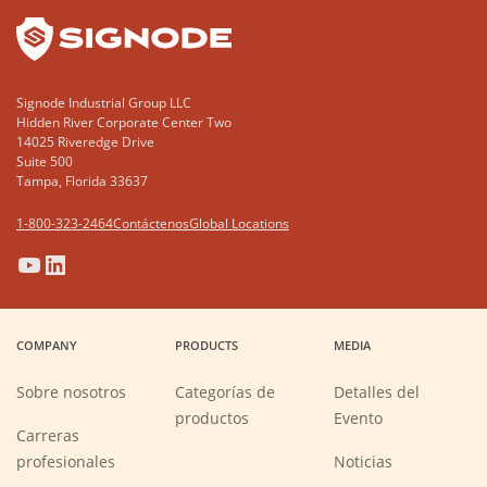
Signode Industrial Group LLC
Hidden River Corporate Center Two
14025 Riveredge Drive
Suite 500
Tampa, Florida 33637
1-800-323-2464
Contáctenos
Global Locations
(Opens
(Opens
(Opens
(Opens
in
in
in
in
a
a
a
a
COMPANY
PRODUCTS
MEDIA
new
new
new
new
window)
window)
window)
window)
Sobre nosotros
Categorías de
Detalles del
productos
Evento
Carreras
(Opens
profesionales
Noticias
in