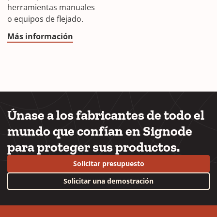
herramientas manuales
o equipos de flejado.
Más información
Únase a los fabricantes de todo el
mundo que confían en Signode
para proteger sus productos.
Solicitar presupuesto
Solicitar una demostración
YouTube
LinkedIn