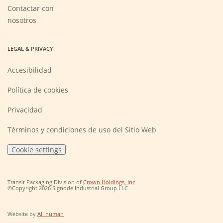
a
new
Contactar con
window)
nosotros
LEGAL & PRIVACY
Accesibilidad
Política de cookies
Privacidad
Términos y condiciones de uso del Sitio Web
Cookie settings
(Opens
Transit Packaging Division of
Crown Holdings, Inc
in
©Copyright 2026 Signode Industrial Group LLC
a
new
window)
(Opens
Website by
All human
in