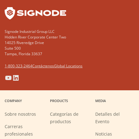
Signode Industrial Group LLC
Hidden River Corporate Center Two
14025 Riveredge Drive
Suite 500
Tampa, Florida 33637
1-800-323-2464
Contáctenos
Global Locations
(Opens
(Opens
(Opens
(Opens
in
in
in
in
a
a
a
a
COMPANY
PRODUCTS
MEDIA
new
new
new
new
window)
window)
window)
window)
Sobre nosotros
Categorías de
Detalles del
productos
Evento
Carreras
(Opens
profesionales
Noticias
in