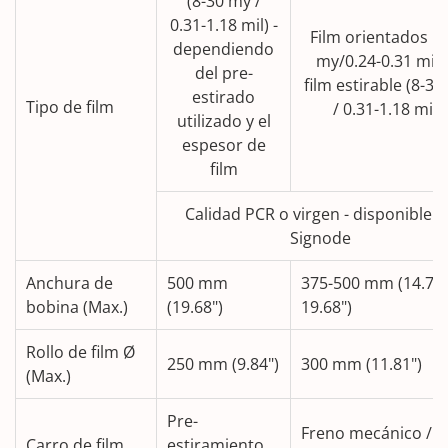
(8-30 my /
0.31-1.18 mil) -
Film orientados (
dependiendo
my/0.24-0.31 mil)
del pre-
film estirable (8-3
estirado
Tipo de film
/ 0.31-1.18 mil)
utilizado y el
espesor de
film
Calidad PCR o virgen - disponible d
Signode
Anchura de
500 mm
375-500 mm (14.76-
bobina (Max.)
(19.68")
19.68")
Rollo de film Ø
250 mm (9.84")
300 mm (11.81")
(Max.)
Pre-
Freno mecánico /
Carro de film
estiramiento