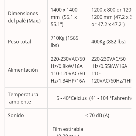
1400 x 1400
1200 x 800 or 1200 
Dimensiones
mm (55.1 x
1200 mm (47.2 x 31
del palé (Max.)
55.1")
or 47.2 x 47.2")
710Kg (1565
Peso total
400Kg (882 lbs)
lbs)
220-230VAC/50
220-230VAC/50
Hz/0.8kW/16A
Hz/0.55kW/16A
Alimentación
110-120VAC/60
110-
Hz/1.34HP/16A
120VAC/60Hz/1HP/
Temperatura
5 - 40°Celcius (41 - 104 °Fahrenheit
ambiente
Sonido
< 70 dB (A)
Film estirabla