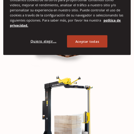
videos, mejorar el rendimiento, analizar el tráfico a nuestro sitio y/o
personalizar su experiencia en nuestro sitio. Puede controlar el uso de
cookies a través de la configuración de su navegador o seleccionando las
siguientes opciones. Para saber más, por favor lea nuestra
política de
privacidad.
Quiero elegir...
Aceptar todas