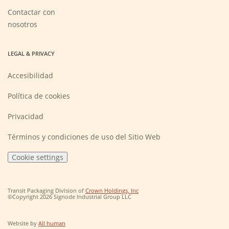
a
new
Contactar con
window)
nosotros
LEGAL & PRIVACY
Accesibilidad
Política de cookies
Privacidad
Términos y condiciones de uso del Sitio Web
Cookie settings
(Opens
Transit Packaging Division of
Crown Holdings, Inc
in
©Copyright 2026 Signode Industrial Group LLC
a
new
window)
(Opens
Website by
All human
in