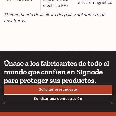
electromagnético
eléctrico PPS
*Dependiendo de la altura del palé y del número de
envolturas.
Únase a los fabricantes de todo el
mundo que confían en Signode
para proteger sus productos.
Solicitar presupuesto
Solicitar una demostración
YouTube
LinkedIn