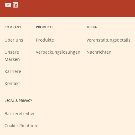
(Opens
(Opens
(Opens
(Opens
in
in
in
in
a
a
a
a
COMPANY
PRODUCTS
MEDIA
new
new
new
new
window)
window)
window)
window)
Über uns
Produkte
Veranstaltungsdetails
Unsere
Verpackungslösungen
Nachrichten
Marken
(Opens
Karriere
in
a
new
Kontakt
window)
LEGAL & PRIVACY
Barrierefreiheit
Cookie-Richtlinie