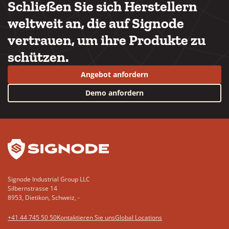
Schließen Sie sich Herstellern
weltweit an, die auf Signode
vertrauen, um ihre Produkte zu
schützen.
Angebot anfordern
Demo anfordern
YouTube
LinkedIn
Signode Industrial Group LLC
Silbernstrasse 14
8953, Dietikon, Schweiz, -
+41 44 745 50 50
Kontaktieren Sie uns
Global Locations