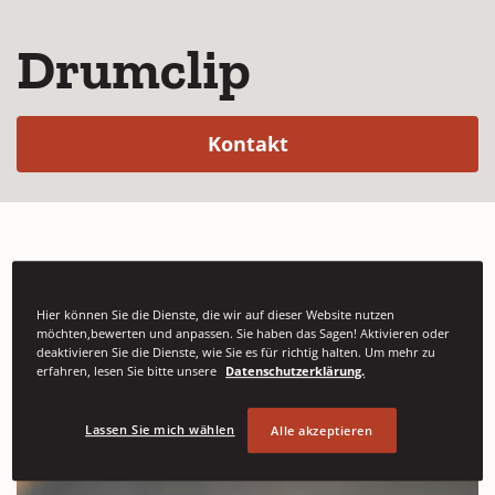
Drumclip
(Opens in a new win
Kontakt
Die Drumclip®-Lösung dient der Sicherung
von Fässern auf einer Palette in einem
Hier können Sie die Dienste, die wir auf dieser Website nutzen
möchten,bewerten und anpassen. Sie haben das Sagen! Aktivieren oder
Anhänger und bietet somit ein Plus an
deaktivieren Sie die Dienste, wie Sie es für richtig halten. Um mehr zu
Sicherheit gegen Verschiebungen während
erfahren, lesen Sie bitte unsere
Datenschutzerklärung.
des Transports.
Lassen Sie mich wählen
Alle akzeptieren