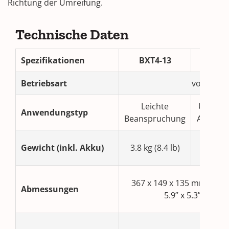
Richtung der Umreifung.
Technische Daten
Spezifikationen
BXT4-13
BXT4-
Betriebsart
voll- / h
Leichte
Univers
Anwendungstyp
Beanspruchung
Anwend
4.0 kg (
Gewicht (inkl. Akku)
3.8 kg (8.4 lb)
lb)
367 x 149 x 135 mm (14.5”
Abmessungen
5.9” x 5.3”)