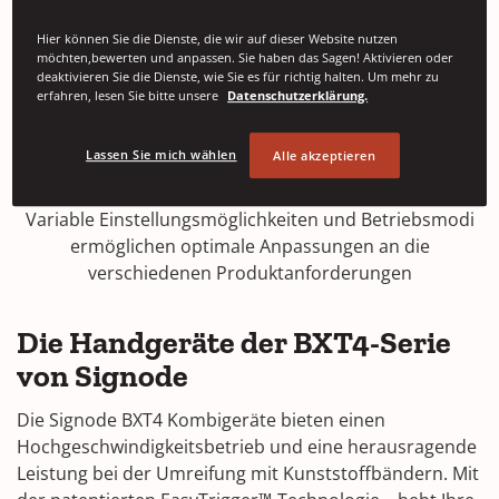
Das intuitive Touch-Bedienfeld vereinfacht die
Einstellungen und informiert in Echtzeit über die
Hier können Sie die Dienste, die wir auf dieser Website nutzen
möchten,bewerten und anpassen. Sie haben das Sagen! Aktivieren oder
laufende Umreifung
deaktivieren Sie die Dienste, wie Sie es für richtig halten. Um mehr zu
erfahren, lesen Sie bitte unsere
Datenschutzerklärung.
Vielfältige Einsatz-
Lassen Sie mich wählen
möglichkeiten
Alle akzeptieren
Variable Einstellungsmöglichkeiten und Betriebsmodi
ermöglichen optimale Anpassungen an die
verschiedenen Produktanforderungen
Die Handgeräte der BXT4-Serie
von Signode
Die Signode BXT4 Kombigeräte bieten einen
Hochgeschwindigkeitsbetrieb und eine herausragende
Leistung bei der Umreifung mit Kunststoffbändern. Mit