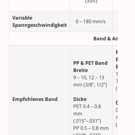
(Soft)
N (Sof
Variable
0 – 2
0 – 180 mm/s
Spanngeschwindigkeit
mm/
Band & Anwend
PP & PE
Band
PP & PET Band
Breite
Breite
12 – 13, 
9 – 10, 12 – 13
16 mm
mm (3/8”, 1/2”)
(1/2”, 5/
Empfohlenes Band
Dicke
Dicke
PET 0.4 – 0.8
0.5 – 1.0
mm
mm
(.015”–.031”)
(.019”–.0
PP 0.5 – 0.8 mm