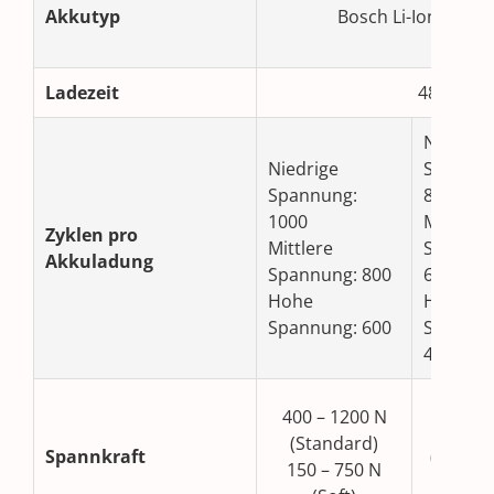
Akkutyp
Bosch Li-Ion ProCO
Ladezeit
48 bis 65
Niedrige
Niedrige
Spannun
Spannung:
800
1000
Mittlere
Zyklen pro
Mittlere
Spannun
Akkuladung
Spannung: 800
600
Hohe
Hohe
Spannung: 600
Spannun
400
900 – 2
400 – 1200 N
N
(Standard)
Spannkraft
(Standa
150 – 750 N
400 – 1