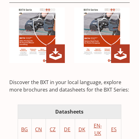
BXT4
BXT4
(Opens
(Opens
Brochure
Brochure
in
in
DE
EN
Discover the BXT in your local language, explore
a
a
more brochures and datasheets for the BXT Series:
new
new
window)
window)
Datasheets
EN-
(
(
(
(
(
(
BG
CN
CZ
DE
DK
ES
(
UK
O
O
O
O
O
O