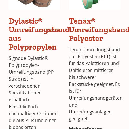
Dylastic®
Tenax®
Umreifungsband
Umreifungsban
aus
Polyester
Polypropylen
Tenax-Umreifungsband
aus Polyester (PET) ist
Signode Dylastic®
für das Palettieren und
Polypropylen-
Unitisieren mittlerer
Umreifungsband (PP
bis schwerer
Strap) ist in
Packstücke geeignet. Es
verschiedenen
ist für
Spezifikationen
Umreifungshandgeräten
erhältlich.
und
Einschließlich
Umreifungsanlagen
nachhaltiger Optionen,
geeignet.
die aus PCR und einer
biobasierten
Mehr erfahren