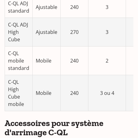
C-QL ADJ
Ajustable
240
3
standard
C-QL ADJ
High
Ajustable
270
3
Cube
C-QL
mobile
Mobile
240
2
standard
C-QL
High
Mobile
240
3 ou 4
Cube
mobile
Accessoires pour système
d'arrimage C-QL