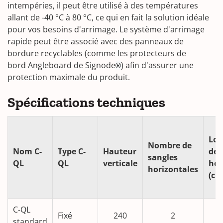
intempéries, il peut être utilisé à des températures
allant de -40 °C à 80 °C, ce qui en fait la solution idéale
pour vos besoins d'arrimage. Le système d'arrimage
rapide peut être associé avec des panneaux de
bordure recyclables (comme les protecteurs de
bord Angleboard de Signode
) afin d'assurer une
®
protection maximale du produit.
Spécifications techniques
Lon
Nombre de
Nom C-
Type C-
Hauteur
des
sangles
QL
QL
verticale
hor
horizontales
(cm
C-QL
Fixé
240
2
standard