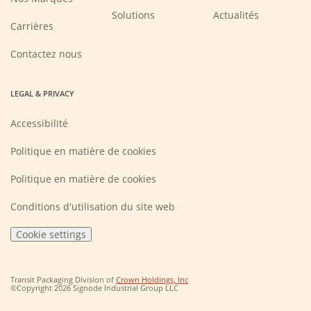
Solutions
Actualités
(Opens
Carrières
in
a
new
Contactez nous
window)
LEGAL & PRIVACY
Accessibilité
Politique en matière de cookies
Politique en matière de cookies
Conditions d'utilisation du site web
Cookie settings
(Opens
Transit Packaging Division of
Crown Holdings, Inc
in
©Copyright 2026 Signode Industrial Group LLC
a
new