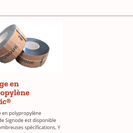
ge en
ropylène
ic®
e en polypropylène
de Signode est disponible
mbreuses spécifications, Y