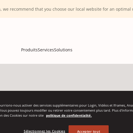
ca, we recommend that you choose our local website for an optima
Produits
Services
Solutions
urrions-nous activer des services supplémentaires pour Login, Vidéos et Iframes, Ana
Vous pouvez toujours modifier ou retirer votre consentement plus tard. Plus d'inform
tion des Cookies sur notre site
politique de confidentialité.
ovible, est spécialement conçue pour le process
Sélectionnez les Cookies
Accepter tout