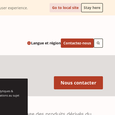
Go to local site
Stay here
l user experience.
Contactez-nous
Langue et région
(Opens 
Nous contacter
lytiques &
ations au sujet
us de cerclage des produits dérivés du