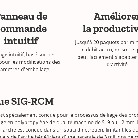
anneau de
Améliore
commande
la productiv
intuitif
Jusqu'à 20 paquets par mi
un débit accru, de sorte
age intuitif, basé sur des
peut facilement s'adapter
pour les modifications des
d'activité
ramètres d'emballage
que SIG-RCM
t spécialement conçue pour le processus de liage des prod
age en polypropylène de qualité machine de 5, 9 ou 12 mm. L
é.l'arche est concue dans un souci d'netretien, limitant les 
 volets de l'arche bénéficient d'une garantie de 3 millions d