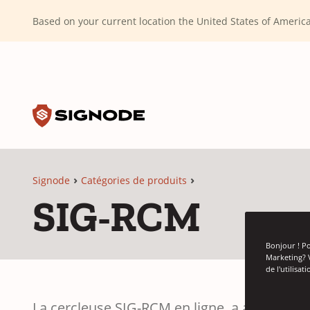
(Dismiss alert)
Based on your current location the United States of Ameri
Toggle search input
Signode
Signode
Catégories de produits
SIG-RCM
Bonjour ! Po
Marketing? 
de l'utilisa
La cercleuse SIG-RCM en ligne, a arche amm