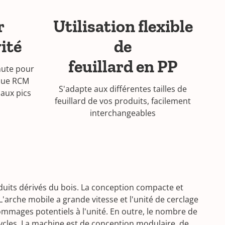
r
Utilisation flexible
ité
de
feuillard en PP
nute pour
 que RCM
S'adapte aux différentes tailles de
 aux pics
feuillard de vos produits, facilement
interchangeables
uits dérivés du bois. La conception compacte et
'arche mobile a grande vitesse et l'unité de cerclage
dommages potentiels à l'unité. En outre, le nombre de
e cycles. La machine est de conception modulaire, de