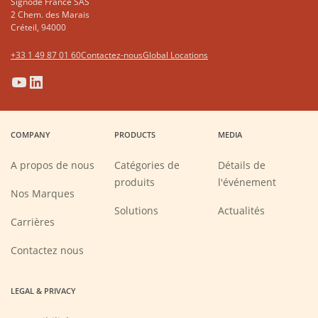
Signode France SAS
2 Chem. des Marais
Créteil, 94000
+33 1 49 87 01 60
Contactez-nous
Global Locations
(Opens
(Opens
(Opens
(Opens
in
in
in
in
a
a
a
a
COMPANY
PRODUCTS
MEDIA
new
new
new
new
window)
window)
window)
window)
A propos de nous
Catégories de
Détails de
produits
l'événement
Nos Marques
Solutions
Actualités
(Opens
Carrières
in
a
new
Contactez nous
window)
LEGAL & PRIVACY