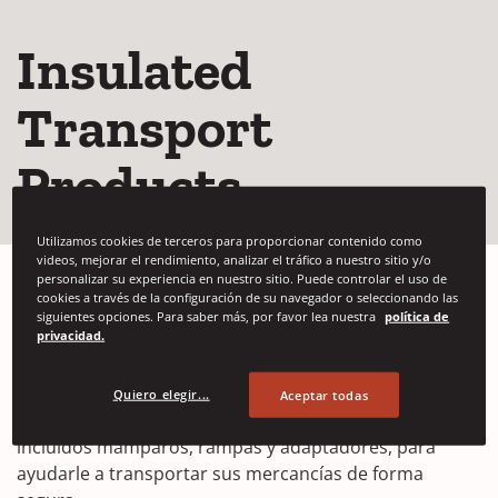
Insulated
Transport
Products
Utilizamos cookies de terceros para proporcionar contenido como
videos, mejorar el rendimiento, analizar el tráfico a nuestro sitio y/o
personalizar su experiencia en nuestro sitio. Puede controlar el uso de
cookies a través de la configuración de su navegador o seleccionando las
siguientes opciones. Para saber más, por favor lea nuestra
política de
privacidad.
Llame hoy 800.233.6180
Signode es líder en soluciones de transporte frigorífico.
Quiero elegir...
Aceptar todas
Ofrecemos una amplia variedad de productos,
incluidos mamparos, rampas y adaptadores, para
ayudarle a transportar sus mercancías de forma