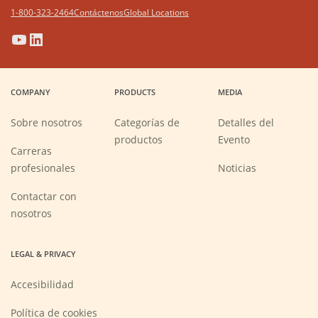
1-800-323-2464
Contáctenos
Global Locations
(Opens
(Opens
(Opens
(Opens
in
in
in
in
a
a
a
a
COMPANY
PRODUCTS
MEDIA
new
new
new
new
window)
window)
window)
window)
Sobre nosotros
Categorías de
Detalles del
productos
Evento
Carreras
(Opens
profesionales
Noticias
in
a
new
Contactar con
window)
nosotros
LEGAL & PRIVACY
Accesibilidad
Política de cookies